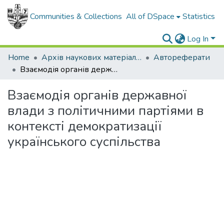
Communities & Collections
All of DSpace
Statistics
Log In
Home
Архів наукових матеріалів
Автореферати
Взаємодія органів державної влади з політичними партіями в контексті демократизації українського суспільства
Взаємодія органів державної
влади з політичними партіями в
контексті демократизації
українського суспільства