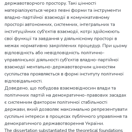
державотворчого простору. Такі цінності
матеріалізуються через певні форми та інструменти
владно-партійної взаємодії в комунікативному
просторі автономних, системних, інтегральних та
інституційних суб'єктів взаємодії, котрі здійснюють
свої функції та завдання у діяльнісному просторі в
межах нормативно закріплених процедур. При цьому
відповідність або невідповідність політично-
управлінської діяльності суб'єктів владно-партійної
взаємодії ментально-державотворчим цінностям
суспільства проявляється в формі інституту політичної
відповідальності.
Доведено, що побудова взаємовідносин влади та
політичних партій на демократично-правових засадах
є системним фактором політичної стабільності
держави, який дозволяє максимально репрезентувати
суспільні інтереси в процесах публічного управління та
демократичного державотворення України.
The dissertation substantiated the theoretical foundations