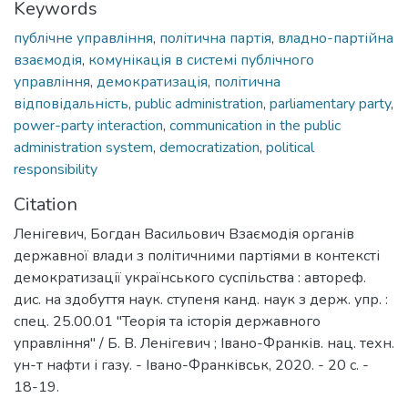
Keywords
публічне управління
,
політична партія
,
владно-партійна
взаємодія
,
комунікація в системі публічного
управління
,
демократизація
,
політична
відповідальність
,
public administration
,
parliamentary party
,
power-party interaction
,
communication in the public
administration system
,
democratization
,
political
responsibility
Citation
Ленігевич, Богдан Васильович Взаємодія органів
державної влади з політичними партіями в контексті
демократизації українського суспільства : автореф.
дис. на здобуття наук. ступеня канд. наук з держ. упр. :
спец. 25.00.01 "Теорія та історія державного
управління" / Б. В. Ленігевич ; Івано-Франків. нац. техн.
ун-т нафти і газу. - Івано-Франківськ, 2020. - 20 с. -
18-19.