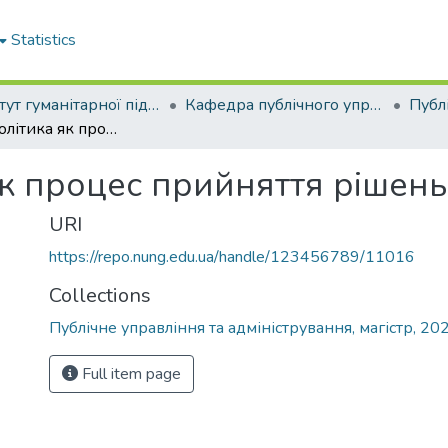
Statistics
Інститут гуманітарної підготовки та державного управління
Кафедра публічного управління та адміністрування
Публічна політика як процес прийняття рішень
як процес прийняття рішень
URI
https://repo.nung.edu.ua/handle/123456789/11016
Collections
Публічне управління та адміністрування, магістр, 20
Full item page