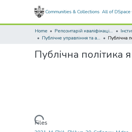
Communities & Collections
All of DSpace
Home
Репозитарій кваліфікаційних робіт здобувачів вищої освіти
Публічне управління та адміністрування, магістр, 2021
Публічна політика 
Loading...
Files