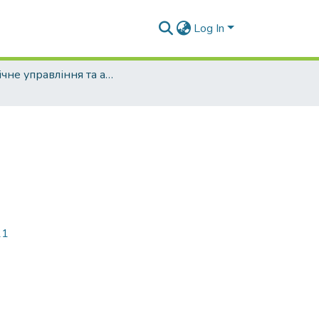
Log In
Публічне управління та адміністрування (рівень магістр)
21