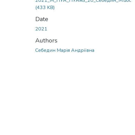
2021_М_ПУА_ПУАмз_20_Себедин_М.doc
(433 KB)
Date
2021
Authors
Себедин Марія Андріївна