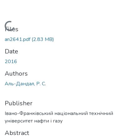
Loading...
Files
an2641.pdf
(2.83 MB)
Date
2016
Authors
Аль-Дандал, Р. С.
Publisher
Івано-Франківський національний технічний
університет нафти і газу
Abstract