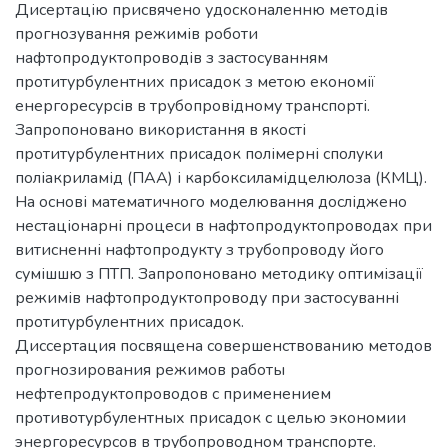
Дисертацію присвячено удосконаленню методів
прогнозування режимів роботи
нафтопродуктопроводів з застосуванням
протитурбулентних присадок з метою економії
енергоресурсів в трубопровідному транспорті.
Запропоновано використання в якості
протитурбулентних присадок полімерні сполуки
поліакриламід (ПАА) і карбоксиламідцелюлоза (КМЦ).
На основі математичного моделювання досліджено
нестаціонарні процеси в нафтопродуктопроводах при
витисненні нафтопродукту з трубопроводу його
сумішшю з ПТП. Запропоновано методику оптимізації
режимів нафтопродуктопроводу при застосуванні
протитурбулентних присадок.
Диссертация посвящена совершенствованию методов
прогнозирования режимов работы
нефтепродуктопроводов с применением
противотурбулентных присадок с целью экономии
энергоресурсов в трубопроводном транспорте.