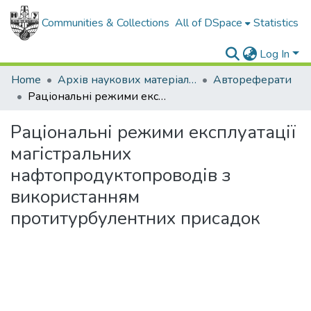
Communities & Collections
All of DSpace
Statistics
Log In
Home
Архів наукових матеріалів
Автореферати
Раціональні режими експлуатації магістральних нафтопродуктопроводів з використанням протитурбулентних присадок
Раціональні режими експлуатації
магістральних
нафтопродуктопроводів з
використанням
протитурбулентних присадок