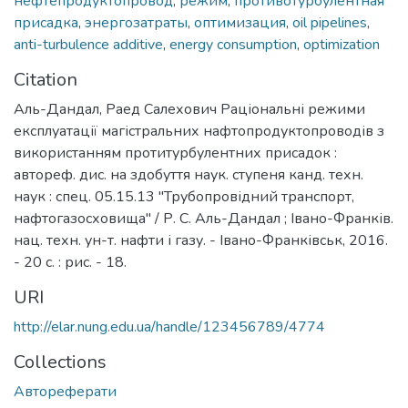
нефтепродуктопровод
,
режим
,
противотурбулентная
присадка
,
энергозатраты
,
оптимизация
,
oil pipelines
,
anti-turbulence additive
,
energy consumption
,
optimization
Citation
Аль-Дандал, Раед Салехович Раціональні режими
експлуатації магістральних нафтопродуктопроводів з
використанням протитурбулентних присадок :
автореф. дис. на здобуття наук. ступеня канд. техн.
наук : спец. 05.15.13 "Трубопровідний транспорт,
нафтогазосховища" / Р. С. Аль-Дандал ; Івано-Франків.
нац. техн. ун-т. нафти і газу. - Івано-Франківськ, 2016.
- 20 с. : рис. - 18.
URI
http://elar.nung.edu.ua/handle/123456789/4774
Collections
Автореферати