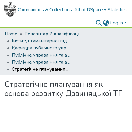
Communities & Collections
All of DSpace
Statistics
Log In
Home
Репозитарій кваліфікаційних робіт здобувачів вищої освіти
Інститут гуманітарної підготовки та державного управління
Кафедра публічного управління та адміністрування
Публічне управління та адміністрування (рівень магістр)
Публічне управління та адміністрування, магістр, 2021
Стратегічне планування як основа розвитку Дзвиняцької ТГ
Стратегічне планування як
основа розвитку Дзвиняцької ТГ