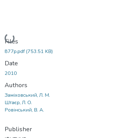
Loading...
Files
877p.pdf
(753.51 KB)
Date
2010
Authors
Заміховський, Л. М.
Штаєр, Л. О.
Ровінський, В. А.
Publisher