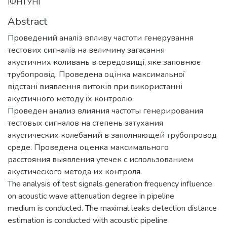
ІФНТУНГ
Abstract
Проведений аналіз впливу частоти генерування
тестових сигналів на величину загасання
акустичних коливань в середовищі, яке заповнює
трубопровід. Проведена оцінка максимальної
відстані виявлення витоків при використанні
акустичного методу їх контролю.
Проведен анализ влияния частоты генерирования
тестовых сигналов на степень затухания
акустических колебаний в заполняющей трубопровод
среде. Проведена оценка максимального
расстояния выявления утечек с использованием
акустического метода их контроля.
The analysis of test signals generation frequency influence
on acoustic wave attenuation degree in pipeline
medium is conducted. The maximal leaks detection distance
estimation is conducted with acoustic pipeline