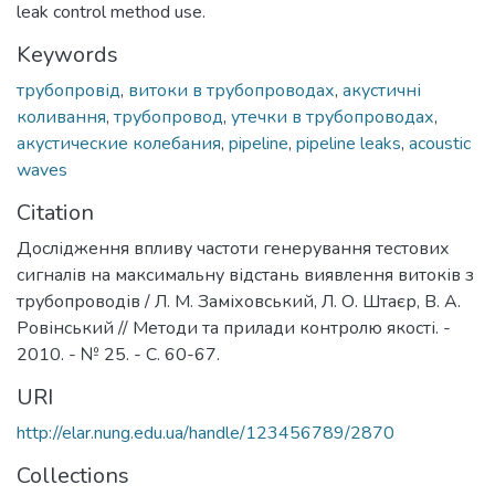
leak control method use.
Keywords
трубопровід
,
витоки в трубопроводах
,
акустичні
коливання
,
трубопровод
,
утечки в трубопроводах
,
акустические колебания
,
pipeline
,
pipeline leaks
,
acoustic
waves
Citation
Дослідження впливу частоти генерування тестових
сигналів на максимальну відстань виявлення витоків з
трубопроводів / Л. М. Заміховський, Л. О. Штаєр, В. А.
Ровінський // Методи та прилади контролю якості. -
2010. - № 25. - С. 60-67.
URI
http://elar.nung.edu.ua/handle/123456789/2870
Collections