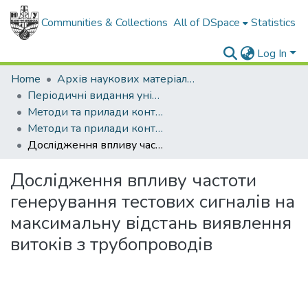
Communities & Collections
All of DSpace
Statistics
Log In
Home
Архів наукових матеріалів
Періодичні видання університету
Методи та прилади контролю якості
Методи та прилади контролю якості - 2010 - №25
Дослідження впливу частоти генерування тестових сигналів на максимальну відстань виявлення витоків з трубопроводів
Дослідження впливу частоти
генерування тестових сигналів на
максимальну відстань виявлення
витоків з трубопроводів