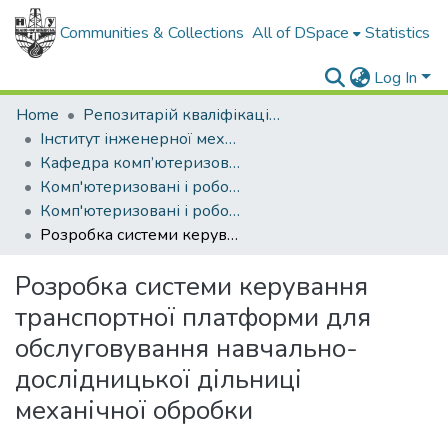
Communities & Collections
All of DSpace
Statistics
Log In
Home
Репозитарій кваліфікаційних робіт здобувачів вищої освіти
Інститут інженерної механіки і робототехніки
Кафедра комп’ютеризованого машинобудування
Комп'ютеризовані і роботизовані технології машинобудування (рівень магістр)
Комп'ютеризовані і роботизовані технології машинобудування, магістр, 2022
Розробка системи керування транспортної платформи для обслуговування навчально-дослідницької дільниці механічної обробки
Розробка системи керування
транспортної платформи для
обслуговування навчально-
дослідницької дільниці
механічної обробки