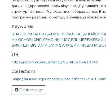
розділі обґрунтовується актуальність кластеризації та
даних, підкреслюючи роль візуалізації у виявленні
структур та аномалій у складних наборах даних. Ви
програмну реалізацію методу візуалізації кластериза
Keywords
КЛАСТЕРИЗАЦІЯ ДАНИХ
,
ВІЗУАЛІЗАЦІЯ ІНФОРМА
НА ОСНОВІ СИЛ
,
ГРАФІЧНІ МОДЕЛІ
,
МЕРЕЖЕВИЙ 
ВИКИДИ
,
BIG DATA
,
JAVA SWING
,
АНІМОВАНА ВІЗУ
URI
https://repo.nung.edu.ua/handle/123456789/10340
Collections
Кафедра інженерії програмного забезпечення (ріве
Full item page