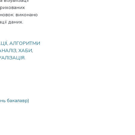
 візуалізації
 прихованих
сновок: виконано
ції даних.
ЦІЇ
,
АЛГОРИТМИ
АНАЛІЗ
,
ХАБИ
,
АЛІЗАЦІЯ.
нь бакалавр)