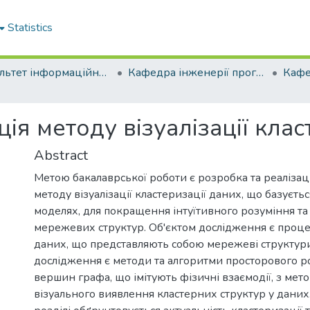
Statistics
Факультет інформаційних технологій
Кафедра інженерії програмного забезпечення
ція методу візуалізації кла
Abstract
Метою бакалаврської роботи є розробка та реаліза
методу візуалізації кластеризації даних, що базуєть
моделях, для покращення інтуїтивного розуміння та
мережевих структур. Об'єктом дослідження є процес
даних, що представляють собою мережеві структур
дослідження є методи та алгоритми просторового 
вершин графа, що імітують фізичні взаємодії, з ме
візуального виявлення кластерних структур у даних