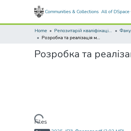
Communities & Collections
All of DSpace
Home
Репозитарій кваліфікаційних робіт здобувачів вищої освіти
Розробка та реалізація методу візуалізації кластеризації даних
Розробка та реаліза
Loading...
Files