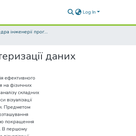
Log In
Кафедра інженерії програмного забезпечення (рівень бакалавр)
стеризації даних
ція ефективного
ся на фізичних
 аналізу складних
и візуалізації
и. Предметом
розташування
тою покращення
. В першому