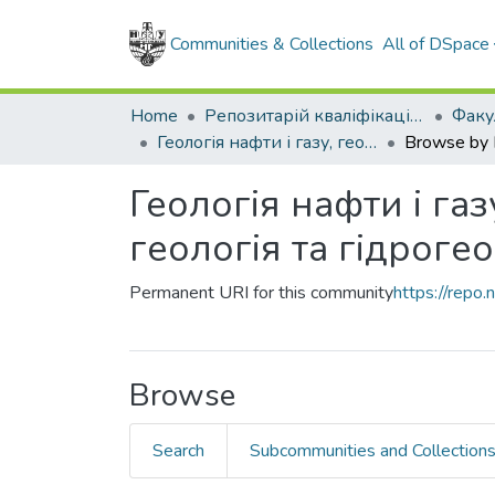
Communities & Collections
All of DSpace
Home
Репозитарій кваліфікаційних робіт здобувачів вищої освіти
Геологія нафти і газу, геофізика, геоінформатика, інженерна геологія та гідрогеологія (рівень бакалавр)
Browse by
Геологія нафти і га
геологія та гідрогео
Permanent URI for this community
https://rep
Browse
Search
Subcommunities and Collection