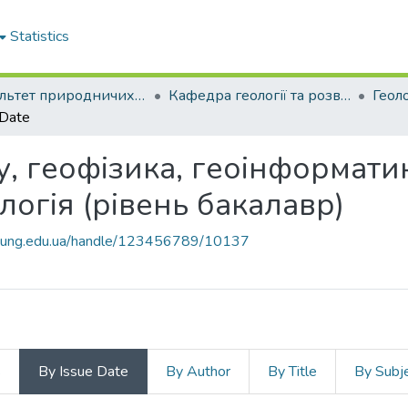
Statistics
Факультет природничих наук
Кафедра геології та розвідки нафтових і газових родовищ
 Date
зу, геофізика, геоінформати
логія (рівень бакалавр)
o.nung.edu.ua/handle/123456789/10137
s
By Issue Date
By Author
By Title
By Subj