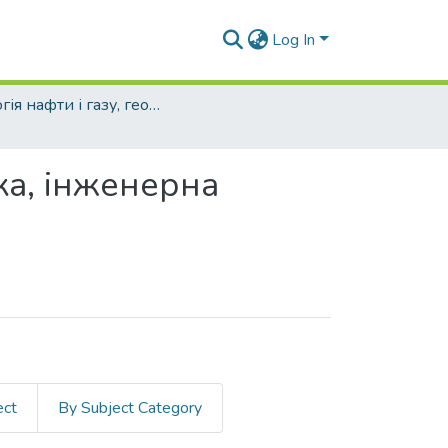
Log In
Геологія нафти і газу, геофізика, геоінформатика, інженерна геологія та гідрогеологія (рівень бакалавр)
ка, інженерна
ect
By Subject Category