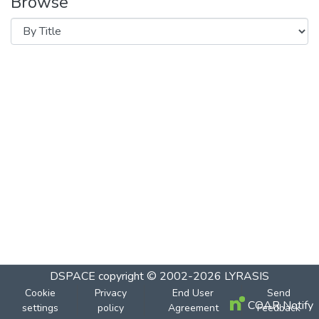
Browse
DSPACE
copyright © 2002-2026
LYRASIS
Cookie
Privacy
End User
Send
COAR Notify
settings
policy
Agreement
Feedback