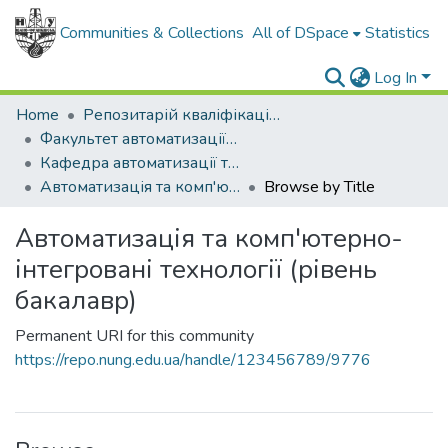
Communities & Collections
All of DSpace
Statistics
Log In
Home
Репозитарій кваліфікаційних робіт здобувачів вищої освіти
Факультет автоматизації та енергетики
Кафедра автоматизації та комп'ютерно-інтегрованих технологій
Автоматизація та комп'ютерно-інтегровані технології (рівень бакалавр)
Browse by Title
Автоматизація та комп'ютерно-
інтегровані технології (рівень
бакалавр)
Permanent URI for this community
https://repo.nung.edu.ua/handle/123456789/9776