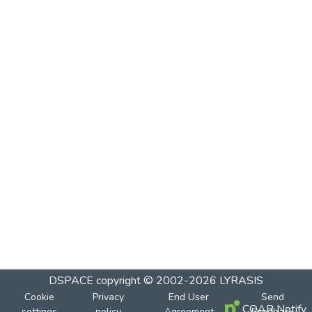
DSPACE
copyright © 2002-2026
LYRASIS
Cookie
Privacy
End User
Send
COAR Notify
settings
policy
Agreement
Feedback