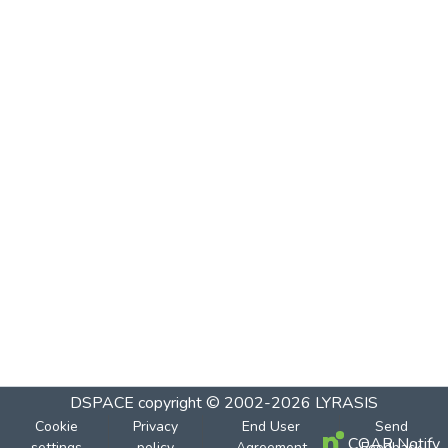
DSPACE
copyright © 2002-2026
LYRASIS
Cookie
Privacy
End User
Send
COAR Notify
settings
policy
Agreement
Feedback