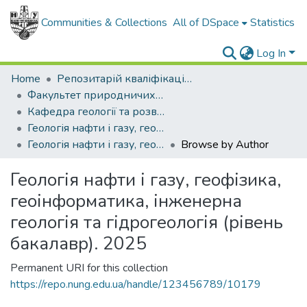
Communities & Collections
All of DSpace
Statistics
Log In
Home
Репозитарій кваліфікаційних робіт здобувачів вищої освіти
Факультет природничих наук
Кафедра геології та розвідки нафтових і газових родовищ
Геологія нафти і газу, геофізика, геоінформатика, інженерна геологія та гідрогеологія (рівень бакалавр)
Геологія нафти і газу, геофізика, геоінформатика, інженерна геологія та гідрогеологія (рівень бакалавр). 2025
Browse by Author
Геологія нафти і газу, геофізика,
геоінформатика, інженерна
геологія та гідрогеологія (рівень
бакалавр). 2025
Permanent URI for this collection
https://repo.nung.edu.ua/handle/123456789/10179