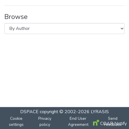
Browse
DSPACE
copyright © 2002-2026
LYRASIS
Cookie
Privacy
End User
Send
COAR Notify
settings
policy
Agreement
Feedback