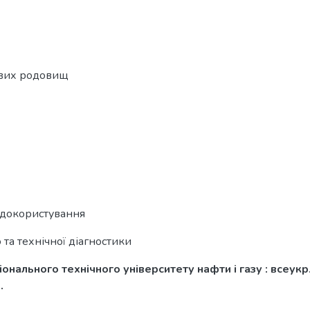
зових родовищ
одокористування
та технічної діагностики
нального технічного університету нафти і газу : всеукр. 
.