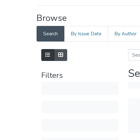
Browse
Search
By Issue Date
By Author
Se
Filters