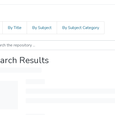
By Title
By Subject
By Subject Category
arch Results