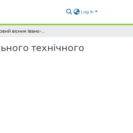
Log In
Науковий вісник Івано-Франківського національного технічного університету нафти і газу - 2022 - №2
льного технічного