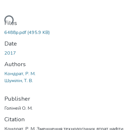
ading...
Files
6488p.pdf
(495.9 KB)
Date
2017
Authors
Кондрат, Р. М.
Шумілін, Т. В.
Publisher
Голіней О. М.
Citation
Кондрат, Р. М. Зменшення технологічних втрат нафти