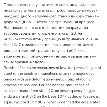
Представлені результати комплексних досліджень
низькочастотної втоми сталі трубопроводу в умовах
неоднорідного напруженого стану з використанням
деформаційно-кінетичного трактування процесу.
Встановлено, що для інженерних розрахунків
трубопроводів, виготовлених зі сталі 20, на
низькочастотну втому границю витривалості σ-1 на
базі 10^7 циклів навантаження можна прийняти
рівною циклічній границі текучості σ0,2, яка
визначається прискореним методом за діаграмами
згину зразків-моделей.
Results of complex researches of low-frequency fatigue of
steel of the pipeline in conditions of an inhomogeneous
tension with use deformation-kinetic interpretation of
process are reduced. For engineering calculations of
pipelines, made from steel 20, on lowfrequency fatigue
endurance limit σ-1 on the base 10^7 cycles of loading is
equal cyclic yild limit σ0,2, which is defined the accelerated