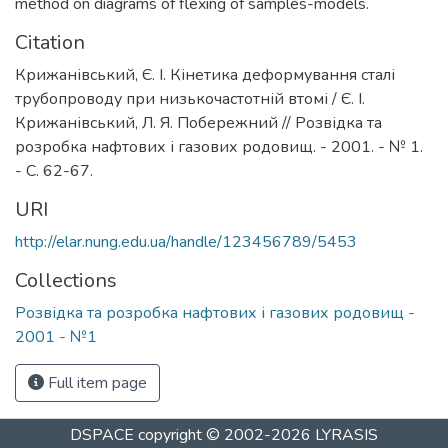
method on diagrams of flexing of samples-models.
Citation
Крижанівський, Є. І. Кінетика деформування сталі
трубопроводу при низькочастотній втомі / Є. І.
Крижанівський, Л. Я. Побережний // Розвідка та
розробка нафтових і газових родовищ. - 2001. - № 1.
- С. 62-67.
URI
http://elar.nung.edu.ua/handle/123456789/5453
Collections
Розвідка та розробка нафтових і газових родовищ -
2001 - №1
Full item page
DSPACE
copyright © 2002-2026
LYRASIS