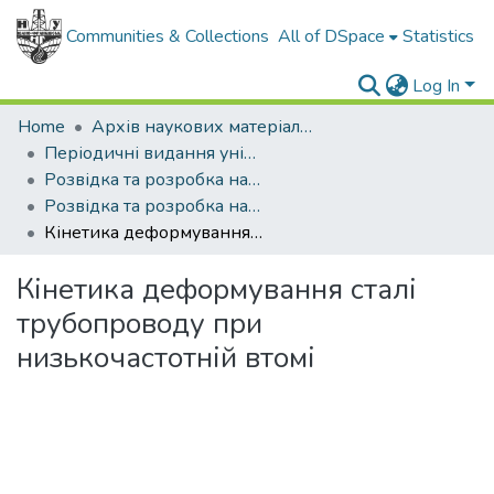
Communities & Collections
All of DSpace
Statistics
Log In
Home
Архів наукових матеріалів
Періодичні видання університету
Розвідка та розробка нафтових і газових родовищ
Розвідка та розробка нафтових і газових родовищ - 2001 - №1
Кінетика деформування сталі трубопроводу при низькочастотній втомі
Кінетика деформування сталі
трубопроводу при
низькочастотній втомі