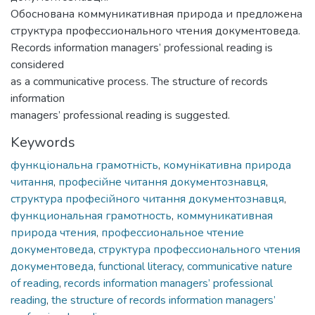
Обоснована коммуникативная природа и предложена
структура профессионального чтения документоведа.
Records information managers’ professional reading is
considered
as a communicative process. The structure of records
information
managers’ professional reading is suggested.
Keywords
функціональна грамотність
,
комунікативна природа
читання
,
професійне читання документознавця
,
структура професійного читання документознавця
,
функциональная грамотность
,
коммуникативная
природа чтения
,
профессиональное чтение
документоведа
,
структура профессионального чтения
документоведа
,
functional literacy
,
communicative nature
of reading
,
records information managers’ professional
reading
,
the structure of records information managers’