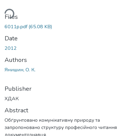
ding...
Files
6011p.pdf
(65.08 KB)
Date
2012
Authors
Янишин, О. К.
Publisher
ХДАК
Abstract
Обґрунтовано комунікативну природу та
запропоновано структуру професійного читання
документознавця.