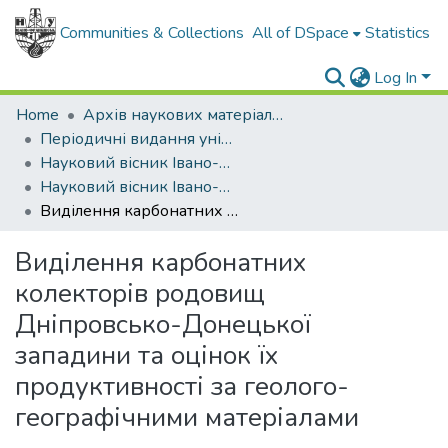
Communities & Collections
All of DSpace
Statistics
Log In
Home
Архів наукових матеріалів
Періодичні видання університету
Науковий вісник Івано-Франківського національного технічного університету нафти і газу
Науковий вісник Івано-Франківського національного технічного університету нафти і газу - 2006 - №2
Виділення карбонатних колекторів родовищ Дніпровсько-Донецької западини та оцінок їх продуктивності за геолого-географічними матеріалами
Виділення карбонатних
колекторів родовищ
Дніпровсько-Донецької
западини та оцінок їх
продуктивності за геолого-
географічними матеріалами