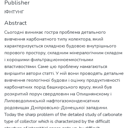
Publisher
ІФНТУНГ
Abstract
Сьогодні виникає гостра проблема детального
вивчення карбонатного типу колектора, який
характеризується складною будовою внутрішнього
порового простору, складним мінералогічним складом
і хорошими фильтрационноемкостными
властивостями. Саме цю проблему намагаються
вирішити автори статті. У ній вони проводять детальне
вивчення геологічної будови і оцінку продуктивності
карбонатних порід башкирського ярусу, який був
розкритий поруч свердловин на Опишнянскому і
Липоводолинській нафтогазоконденсатних
родовищах Дніпровсько-Донецької западини.
Today the sharp problem of the detailed study of carbonate
type of collector which is characterized by the difficult