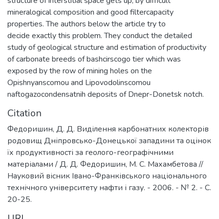
structure of interstitial space gets up, by difficult
mineralogical composition and good filtercapacity
properties. The authors below the article try to
decide exactly this problem. They conduct the detailed
study of geological structure and estimation of productivity
of carbonate breeds of bashcirscogo tier which was
exposed by the row of mining holes on the
Opishnyanscomou and Lipovodolinscomou
naftogazocondensatnih deposits of Dnepr-Donetsk notch.
Citation
Федоришин, Д. Д. Виділення карбонатних колекторів
родовищ Дніпровсько-Донецької западини та оцінок
їх продуктивності за геолого-географічними
матеріалами / Д. Д. Федоришин, М. С. Махамбетова //
Науковий вісник Івано-Франківського національного
технічного університету нафти і газу. - 2006. - № 2. - С.
20-25.
URI