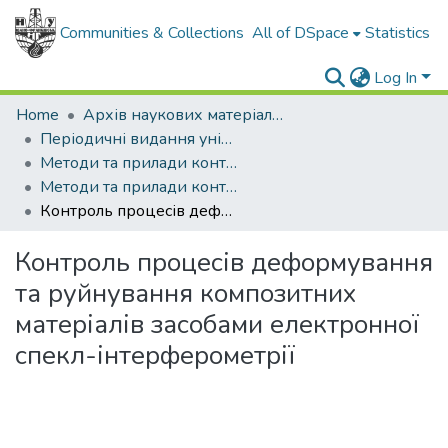
Communities & Collections
All of DSpace
Statistics
Log In
Home
Архів наукових матеріалів
Періодичні видання університету
Методи та прилади контролю якості
Методи та прилади контролю якості - 2012 - № 28
Контроль процесів деформування та руйнування композитних матеріалів засобами електронної спекл-інтерферометрії
Контроль процесів деформування
та руйнування композитних
матеріалів засобами електронної
спекл-інтерферометрії