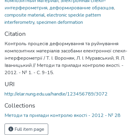
композитный материал
,
электронная спекл–
интерферометрия
,
деформирование образцов
,
composite material
,
electronic speckle pattern
interferometry
,
specimen deformation
Citation
Контроль процесів деформування та руйнування
композитних матеріалів засобами електронної спекл-
інтерферометрії / Т. І. Вороняк, Л. І. Муравський, Я. Л.
Іваницький // Методи та прилади контролю якості. -
2012. - № 1. - С. 9-15.
URI
http://elar.nung.edu.ua/handle/123456789/3072
Collections
Методи та прилади контролю якості - 2012 - № 28
Full item page