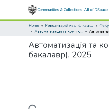
Communities & Collections
All of DSpace
Home
Репозитарій кваліфікаційних робіт здобувачів вищої освіти
Автоматизація та комп'ютерно-інтегровані технології (рівень бакалавр), 2025
Автоматизація та ко
бакалавр), 2025