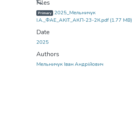
Loading...
Files
2025_Мельничук
Primary
І.А._ФАЕ_АКІТ_АКП-23-2К.pdf
(1.77 MB)
Date
2025
Authors
Мельничук Іван Андрійович