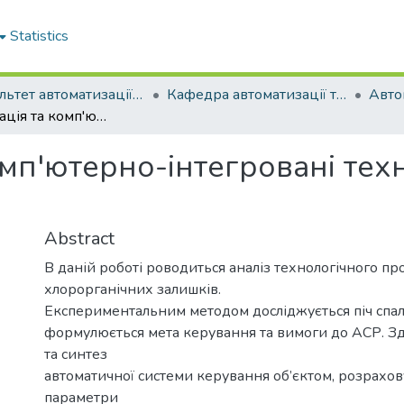
Statistics
Факультет автоматизації та енергетики
Кафедра автоматизації та комп'ютерно-інтегрованих технологій
Автоматизація та комп'ютерно-інтегровані технології (рівень бакалавр), 2025
мп'ютерно-інтегровані техн
Abstract
В даній роботі роводиться аналіз технологічного п
хлорорганічних залишків.
Експериментальним методом досліджується піч спал
формулюється мета керування та вимоги до АСР. Зд
та синтез
автоматичної системи керування об’єктом, розрахо
параметри