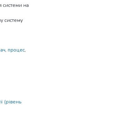
я системи на
у систему
ач
,
процес
,
ї (рівень