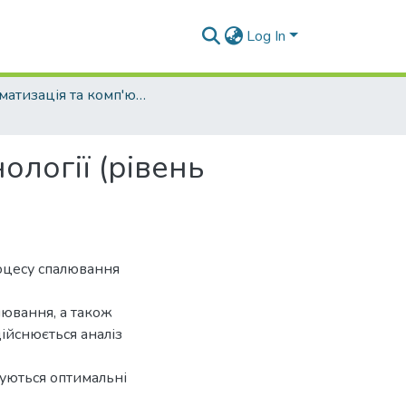
Log In
Автоматизація та комп'ютерно-інтегровані технології (рівень бакалавр)
ології (рівень
роцесу спалювання
ювання, а також
ійснюється аналіз
вуються оптимальні