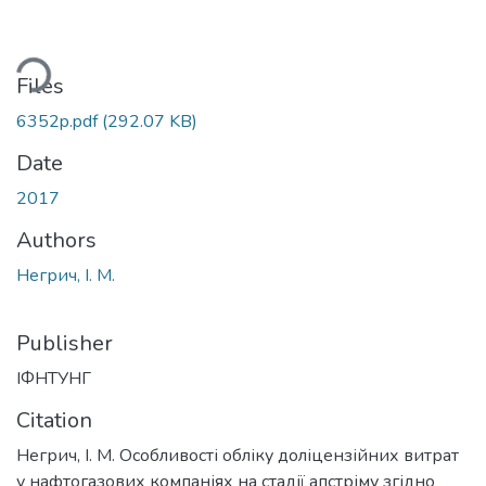
ding...
Files
6352p.pdf
(292.07 KB)
Date
2017
Authors
Негрич, І. М.
Publisher
ІФНТУНГ
Citation
Негрич, І. М. Особливості обліку доліцензійних витрат
у нафтогазових компаніях на стадії апстріму згідно