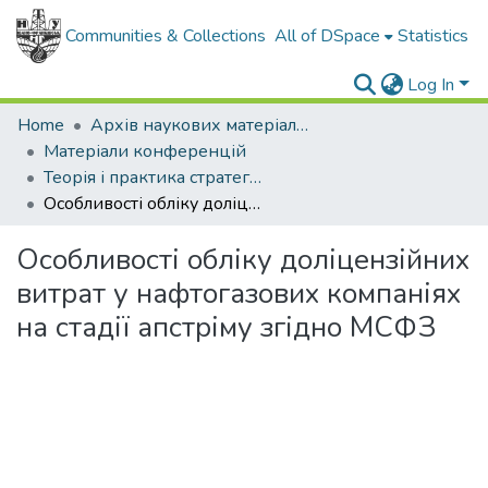
Communities & Collections
All of DSpace
Statistics
Log In
Home
Архів наукових матеріалів
Матеріали конференцій
Теорія і практика стратегічного управління розвитком галузевих і регіональних суспільних систем
Особливості обліку доліцензійних витрат у нафтогазових компаніях на стадії апстріму згідно МСФЗ
Особливості обліку доліцензійних
витрат у нафтогазових компаніях
на стадії апстріму згідно МСФЗ