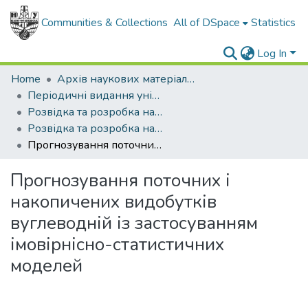
Communities & Collections
All of DSpace
Statistics
Log In
Home
Архів наукових матеріалів
Періодичні видання університету
Розвідка та розробка нафтових і газових родовищ
Розвідка та розробка нафтових і газових родовищ - 2019 - №2
Прогнозування поточних і накопичених видобутків вуглеводній із застосуванням імовірнісно-статистичних моделей
Прогнозування поточних і
накопичених видобутків
вуглеводній із застосуванням
імовірнісно-статистичних
моделей