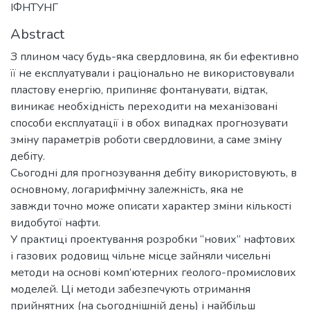
ІФНТУНГ
Abstract
З плином часу будь-яка свердловина, як би ефективно
її не експлуатували і раціонально не використовували
пластову енергію, припиняє фонтанувати, відтак,
виникає необхідність переходити на механізовані
способи експлуатації і в обох випадках прогнозувати
зміну параметрів роботи свердловини, а саме зміну
дебіту.
Сьогодні для прогнозування дебіту використовують, в
основному, логарифмічну залежність, яка не
завжди точно може описати характер зміни кількості
видобутої нафти.
У практиці проектування розробки “нових” нафтових
і газових родовищ чільне місце зайняли чисельні
методи на основі комп’ютерних геолого-промислових
моделей. Ці методи забезпечують отримання
прийнятних (на сьогоднішній день) і найбільш