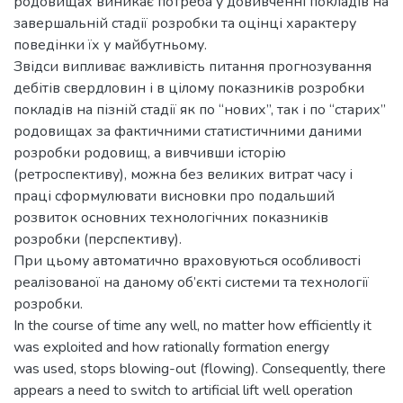
родовищах виникає потреба у довивченні покладів на
завершальній стадії розробки та оцінці характеру
поведінки їх у майбутньому.
Звідси випливає важливість питання прогнозування
дебітів свердловин і в цілому показників розробки
покладів на пізній стадії як по “нових”, так і по “старих”
родовищах за фактичними статистичними даними
розробки родовищ, а вивчивши історію
(ретроспективу), можна без великих витрат часу і
праці сформулювати висновки про подальший
розвиток основних технологічних показників
розробки (перспективу).
При цьому автоматично враховуються особливості
реалізованої на даному об’єкті системи та технології
розробки.
In the course of time any well, no matter how efficiently it
was exploited and how rationally formation energy
was used, stops blowing-out (flowing). Consequently, there
appears a need to switch to artificial lift well operation