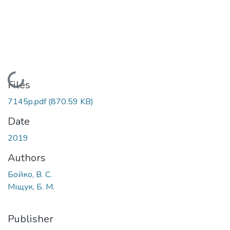
Loading...
Files
7145p.pdf
(870.59 KB)
Date
2019
Authors
Бойко, В. С.
Міщук, Б. М.
Publisher