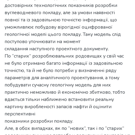
достовірних технологічних показників розробки
вуглеводневого покладу, але за умови наявності
повної та із задовільною точністю інформації, що
уможливлює побудову вірогідної оцифрованої
геологічної моделі цього покладу. Таку модель слід
поступово уточнювати на момент
складання наступного проектного документу.
По “старих” розроблювальних родовищах у свій час
не було отримано багато інформації із задовільною
точністю, та й не було потреби у визначенні ряду
параметрів для аналітичного проектування, а тому
побудувати сучасну геологічну модель для них
практично неможливо й економічно збитково, тобто
вдається тільки наближено встановити реальну
картину виробленості запасів нафти й оцінити
перспективні
показники розробки покладу.
Але, в обох випадках, як по “нових”, так і по “старих”