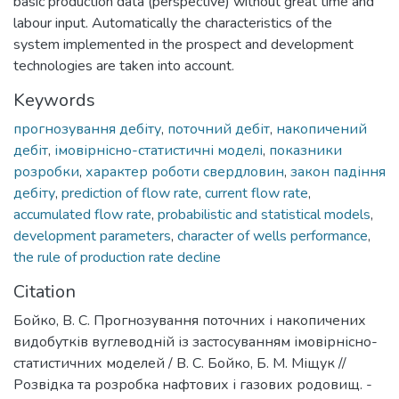
basic production data (perspective) without great time and
labour input. Automatically the characteristics of the
system implemented in the prospect and development
technologies are taken into account.
Keywords
прогнозування дебіту
,
поточний дебіт
,
накопичений
дебіт
,
імовірнісно-статистичні моделі
,
показники
розробки
,
характер роботи свердловин
,
закон падіння
дебіту
,
prediction of flow rate
,
current flow rate
,
accumulated flow rate
,
probabilistic and statistical models
,
development parameters
,
character of wells performance
,
the rule of production rate decline
Citation
Бойко, В. С. Прогнозування поточних і накопичених
видобутків вуглеводній із застосуванням імовірнісно-
статистичних моделей / В. С. Бойко, Б. М. Міщук //
Розвідка та розробка нафтових і газових родовищ. -