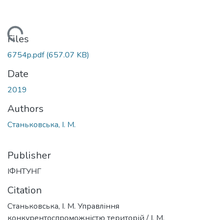
Loading...
Files
6754p.pdf
(657.07 KB)
Date
2019
Authors
Станьковська, І. М.
Publisher
ІФНТУНГ
Citation
Станьковська, І. М. Управління
конкурентоспроможністю територій / І. М.