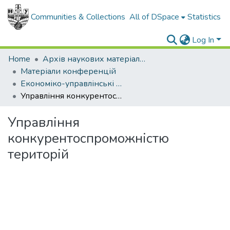
Communities & Collections
All of DSpace
Statistics
Log In
Home
Архів наукових матеріалів
Матеріали конференцій
Економіко-управлінські аспекти трансформації та інноваційного розвитку галузевих і регіональних суспільних систем в сучасних умовах 2019
Управління конкурентоспроможністю територій
Управління
конкурентоспроможністю
територій