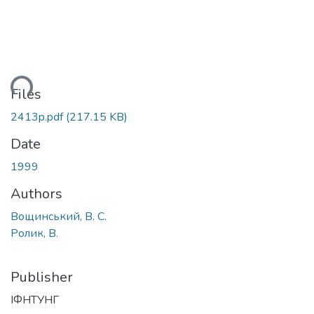
ading...
Files
2413p.pdf
(217.15 KB)
Date
1999
Authors
Вощинський, В. С.
Ролик, В.
Publisher
ІФНТУНГ