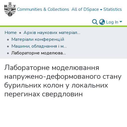
Communities & Collections
All of DSpace
Statistics
Log In
Home
Архів наукових матеріалів
Матеріали конференцій
Машини, обладнання і матеріали для нарощування вітчизняного видобутку нафти і газу PGE - 2018
Лабораторне моделювання напружено-деформованого стану бурильних колон у локальних перегинах свердловин
Лабораторне моделювання
напружено-деформованого стану
бурильних колон у локальних
перегинах свердловин