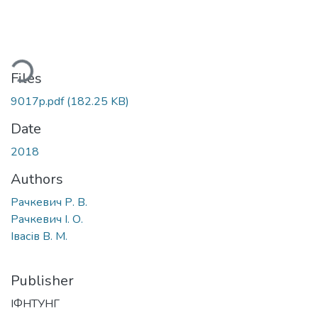
ding...
Files
9017p.pdf
(182.25 KB)
Date
2018
Authors
Рачкевич Р. В.
Рачкевич І. О.
Івасів В. М.
Publisher
ІФНТУНГ