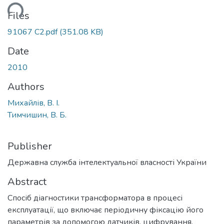
ding...
Files
91067 С2.pdf
(351.08 KB)
Date
2010
Authors
Михайлів, В. І.
Тимчишин, В. Б.
Publisher
Державна служба інтелектуальної власності України
Abstract
Спосіб діагностики трансформатора в процесі
експлуатації, що включає періодичну фіксацію його
параметрів за допомогою датчиків, цифрування,