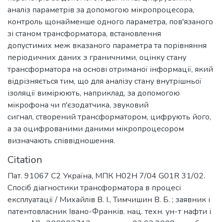
аналіз параметрів за допомогою мікропроцесора,
контроль щонайменше одного параметра, пов'язаного
зі станом трансформатора, встановлення
допустимих меж вказаного параметра та порівняння
періодичних даних з граничними, оцінку стану
трансформатора на основі отриманої інформації, який
відрізняється тим, що для аналізу стану внутрішньої
ізоляції вимірюють, наприклад, за допомогою
мікрофона чи п'єзодатчика, звуковий
сигнал, створений трансформатором, цифрують його,
а за оцифрованими даними мікропроцесором
визначають співвідношення.
Citation
Пат. 91067 С2 Україна, МПК H02H 7/04 G01R 31/02.
Спосіб діагностики трансформатора в процесі
експлуатації / Михайлів В. І., Тимчишин В. Б. ; заявник і
патентовласник Івано-Франків. нац. техн. ун-т нафти і