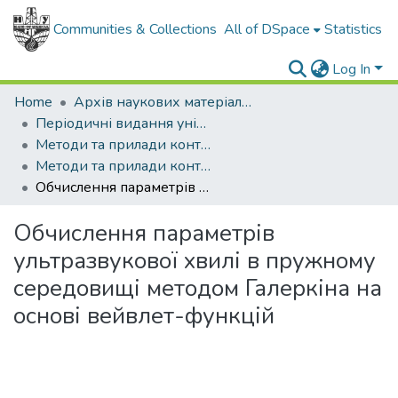
Communities & Collections
All of DSpace
Statistics
Log In
Home
Архів наукових матеріалів
Періодичні видання університету
Методи та прилади контролю якості
Методи та прилади контролю якості - 2013 - № 30
Обчислення параметрів ультразвукової хвилі в пружному середовищі методом Галеркіна на основі вейвлет-функцій
Обчислення параметрів
ультразвукової хвилі в пружному
середовищі методом Галеркіна на
основі вейвлет-функцій