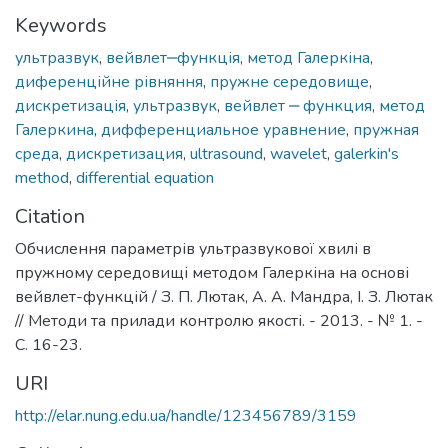
Keywords
ультразвук
,
вейвлет‒функція
,
метод Галеркіна
,
диференційне рівняння
,
пружне середовище
,
дискретизація
,
ультразвук
,
вейвлет ‒ функция
,
метод
Галеркина
,
дифференциальное уравнение
,
пружная
среда
,
дискретизация
,
ultrasound
,
wavelet
,
galerkin's
method
,
differential equation
Citation
Обчислення параметрів ультразвукової хвилі в
пружному середовищі методом Галеркіна на основі
вейвлет-функцій / З. П. Лютак, А. А. Мандра, І. З. Лютак
// Методи та прилади контролю якості. - 2013. - № 1. -
С. 16-23.
URI
http://elar.nung.edu.ua/handle/123456789/3159