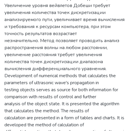
Увеличение уровня вейвлетов Добеши требует
увеличения количества точек дискретизации
анализируемого пути, увеличивает время вычисления
и требования к ресурсам компьютера, при этом
точность результатов возрастает
незначительно. Метод позволяет проводить анализ
распространения волны на любом расстоянии,
увеличение расстояния требует увеличения
количества точек дискретизации диапазона
вычисления дифференциального уравнения.
Development of numerical methods that calculates the
parameters of ultrasonic wave's propagation in
testing objects serves as source for both information for
comparison with results of control and further
analysis of the object state. It is presented the algorithm
that calculates the method. The results of
calculation are presented in a form of tables and charts. It is
developed the method of calculation of