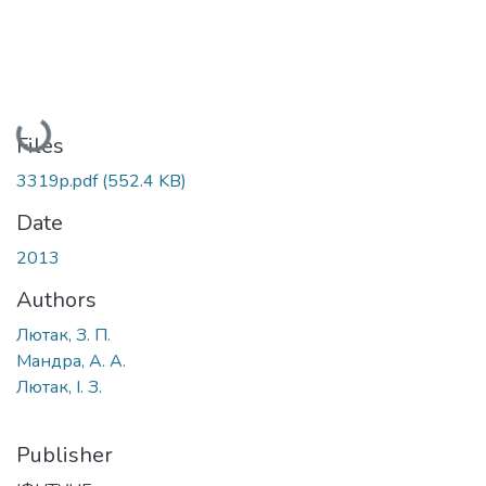
Loading...
Files
3319p.pdf
(552.4 KB)
Date
2013
Authors
Лютак, З. П.
Мандра, А. А.
Лютак, І. З.
Publisher