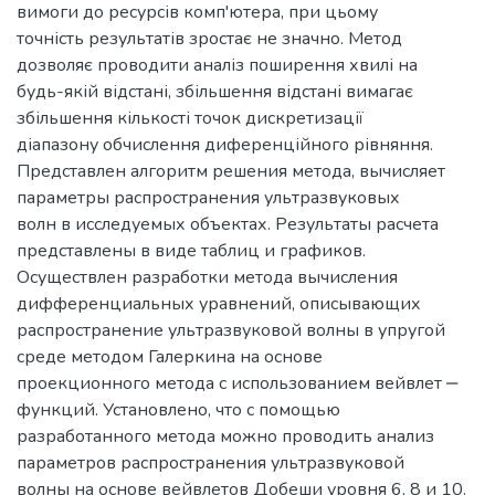
вимоги до ресурсів комп'ютера, при цьому
точність результатів зростає не значно. Метод
дозволяє проводити аналіз поширення хвилі на
будь-якій відстані, збільшення відстані вимагає
збільшення кількості точок дискретизації
діапазону обчислення диференційного рівняння.
Представлен алгоритм решения метода, вычисляет
параметры распространения ультразвуковых
волн в исследуемых объектах. Результаты расчета
представлены в виде таблиц и графиков.
Осуществлен разработки метода вычисления
дифференциальных уравнений, описывающих
распространение ультразвуковой волны в упругой
среде методом Галеркина на основе
проекционного метода с использованием вейвлет ‒
функций. Установлено, что с помощью
разработанного метода можно проводить анализ
параметров распространения ультразвуковой
волны на основе вейвлетов Добеши уровня 6, 8 и 10.