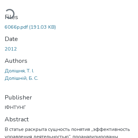
Loading...
Files
6066p.pdf
(191.03 KB)
Date
2012
Authors
Долішня, Т. І.
Долішній, Б. С.
Publisher
ІФНТУНГ
Abstract
В статье раскрыта сущность понятия „эффективность
управления деятельностью”, проанализированы