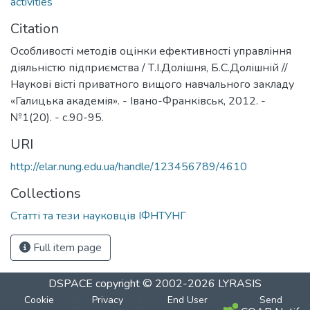
activities
Citation
Особливості методів оцінки ефективності управління
діяльністю підприємства / Т.І.Долішня, Б.С.Долішній //
Наукові вісті приватного вищого навчального закладу
«Галицька академія». - Івано-Франківськ, 2012. -
№1(20). - с.90-95.
URI
http://elar.nung.edu.ua/handle/123456789/4610
Collections
Статті та тези науковців ІФНТУНГ
Full item page
DSPACE
copyright © 2002-2026
LYRASIS
Cookie
Privacy
End User
Send