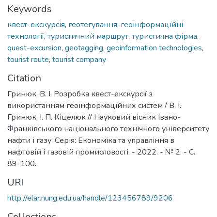
Keywords
квест-екскурсія
,
геотегування
,
геоінформаційні
технології
,
туристичний маршрут
,
туристична фірма
,
quest-excursion
,
geotagging
,
geoinformation technologies
,
tourist route
,
tourist company
Citation
Гринюк, В. І. Розробка квест-екскурсії з
використанням геоінформаційних систем / В. І.
Гринюк, І. П. Кіцелюк // Науковий вісник Івано-
Франківського національного технічного університету
нафти і газу. Серія: Економіка та управління в
нафтовій і газовій промисловості. - 2022. - № 2. - С.
89-100.
URI
http://elar.nung.edu.ua/handle/123456789/9206
Collections