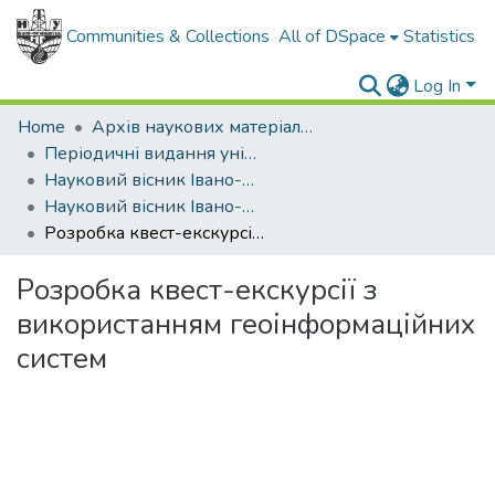
Communities & Collections
All of DSpace
Statistics
Log In
Home
Архів наукових матеріалів
Періодичні видання університету
Науковий вісник Івано-Франківського національного технічного університету нафти і газу. Серія: Економіка та управління в нафтовій і газовій промисловості
Науковий вісник Івано-Франківського національного технічного університету нафти і газу. Серія Економіка та управління в нафтовій і газовій промисловості - 2022 - № 2
Розробка квест-екскурсії з використанням геоінформаційних систем
Розробка квест-екскурсії з
використанням геоінформаційних
систем