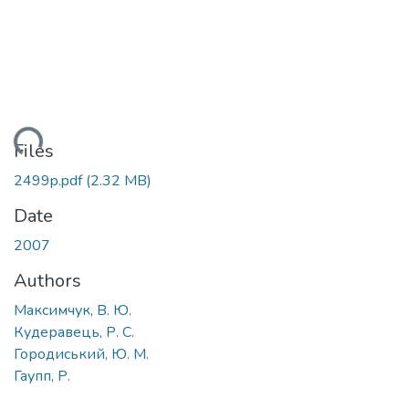
ding...
Files
2499p.pdf
(2.32 MB)
Date
2007
Authors
Максимчук, В. Ю.
Кудеравець, Р. С.
Городиський, Ю. М.
Гаупп, Р.