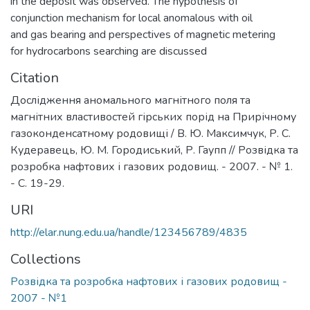
in the deposit was observed. The hypothesis of
conjunction mechanism for local anomalous with oil
and gas bearing and perspectives of magnetic metering
for hydrocarbons searching are discussed
Citation
Дослідження аномального магнітного поля та
магнітних властивостей гірських порід на Прирічному
газоконденсатному родовищі / В. Ю. Максимчук, Р. С.
Кудеравець, Ю. М. Городиський, Р. Гаупп // Розвідка та
розробка нафтових і газових родовищ. - 2007. - № 1.
- С. 19-29.
URI
http://elar.nung.edu.ua/handle/123456789/4835
Collections
Розвідка та розробка нафтових і газових родовищ -
2007 - №1