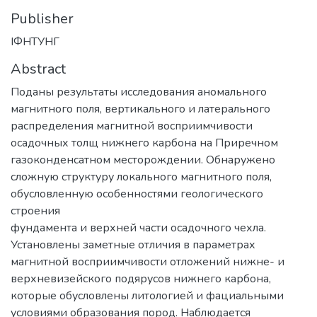
Publisher
ІФНТУНГ
Abstract
Поданы результаты исследования аномального
магнитного поля, вертикального и латерального
распределения магнитной восприимчивости
осадочных толщ нижнего карбона на Приречном
газоконденсатном месторождении. Обнаружено
сложную структуру локального магнитного поля,
обусловленную особенностями геологического
строения
фундамента и верхней части осадочного чехла.
Установлены заметные отличия в параметрах
магнитной восприимчивости отложений нижне- и
верхневизейcкого подярусов нижнего карбона,
которые обусловлены литологией и фациальными
условиями образования пород. Наблюдается