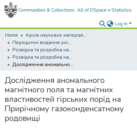
Communities & Collections
All of DSpace
Statistics
Log In
Home
Архів наукових матеріалів
Періодичні видання університету
Розвідка та розробка нафтових і газових родовищ
Розвідка та розробка нафтових і газових родовищ - 2007 - №1
Дослідження аномального магнітного поля та магнітних властивостей гірських порід на Прирічному газоконденсатному родовищі
Дослідження аномального
магнітного поля та магнітних
властивостей гірських порід на
Прирічному газоконденсатному
родовищі