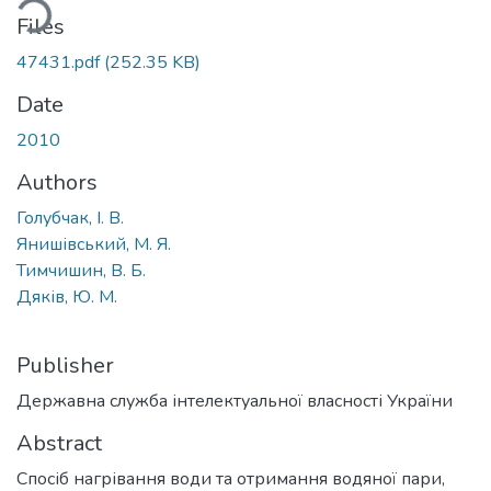
ding...
Files
47431.pdf
(252.35 KB)
Date
2010
Authors
Голубчак, І. В.
Янишівський, М. Я.
Тимчишин, В. Б.
Дяків, Ю. М.
Publisher
Державна служба інтелектуальної власності України
Abstract
Спосіб нагрівання води та отримання водяної пари,