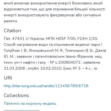
який включає використання енергії блискавки, який
відрізняється тим, що для отримання більшої кількості
енергії використовують феєрверкові або сигнальні
ракети.
Citation
Пат. 47431 U Україна, МПК H05F 7/00, F24H 1/20.
Спосіб нагрівання води та отримання водяної пари /
Голубчак І. В., Янишівський М. Я., Тимчишин В. Б., Дяків
Ю. М. ; заявник і патентовласник Івано-Франків. нац.
техн. ун-т нафти і газу. - № u 200804073 ; заявлено
31.03.2008 ; опубл. 10.02.2010, Бюл. № 3. – 4 с. : іл.
URI
http://elar.nung.edu.ua/handle/123456789/6728
Collections
Патенти на корисну модель