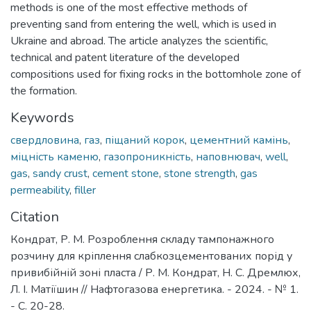
methods is one of the most effective methods of
preventing sand from entering the well, which is used in
Ukraine and abroad. The article analyzes the scientific,
technical and patent literature of the developed
compositions used for fixing rocks in the bottomhole zone of
the formation.
Keywords
свердловина
,
газ
,
піщаний корок
,
цементний камінь
,
міцність каменю
,
газопроникність
,
наповнювач
,
well
,
gas
,
sandy crust
,
cement stone
,
stone strength
,
gas
permeability
,
filler
Citation
Кондрат, Р. М. Розроблення складу тампонажного
розчину для кріплення слабкозцементованих порід у
привибійній зоні пласта / Р. М. Кондрат, Н. С. Дремлюх,
Л. І. Матіїшин // Нафтогазова енергетика. - 2024. - № 1.
- С. 20-28.