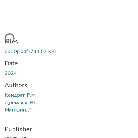
Loading...
Files
8930p.pdf
(744.57 KB)
Date
2024
Authors
Кондрат, Р.М.
Дремлюх, Н.С.
Матіїшин, Л.І.
Publisher