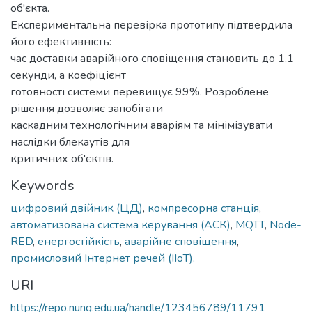
об'єкта.
Експериментальна перевірка прототипу підтвердила
його ефективність:
час доставки аварійного сповіщення становить до 1,1
секунди, а коефіцієнт
готовності системи перевищує 99%. Розроблене
рішення дозволяє запобігати
каскадним технологічним аваріям та мінімізувати
наслідки блекаутів для
критичних об'єктів.
Keywords
цифровий двійник (ЦД)
,
компресорна станція
,
автоматизована система керування (АСК)
,
MQTT
,
Node-
RED
,
енергостійкість
,
аварійне сповіщення
,
промисловий Інтернет речей (IIoT).
URI
https://repo.nung.edu.ua/handle/123456789/11791