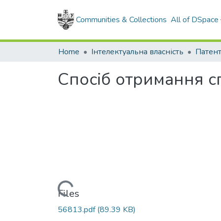
Communities & Collections
All of DSpace
Home
Інтелектуальна власність
Спосіб отримання с
Loading...
Files
56813.pdf
(89.39 KB)