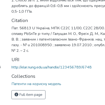
2. Спосіб за п. 1, який відрізняється тим, що одержа
дроблять до фракцій 0,6-0,8 мм і здійснюють пресу
0,5-1,0 ГПа.
Citation
Пат. 56813 U Україна, МПК C22C 11/00, C22C 28/00.
сплаву PbSnTe р-типу / Галущак М. О., Фреїк Д. М., К
В. В. ; заявник і патентовласник Івано-Франків. нац. 
газу. - № u 201008950 ; заявлено 19.07.2010 ; опубл
№ 2. – 2 с.
URI
і
http://elar.nung.edu.ua/handle/123456789/6748
Collections
Патенти на корисну модель
Full item page