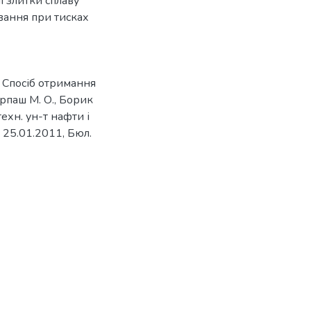
ні злитки сплаву
вання при тисках
 Спосіб отримання
арпаш М. О., Борик
техн. ун-т нафти і
. 25.01.2011, Бюл.