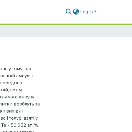
Log In
гає у тому, що
ваній ампулі і
попередньо
ній, потім
сля чого ампулу
литки дроблять та
як вихідні
 і телур, взяті у
Те - 50,052 ат. %.