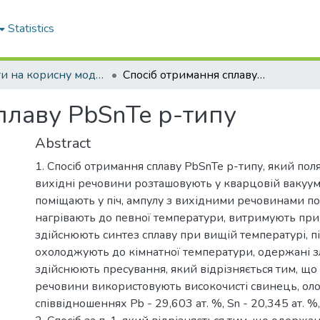
Statistics
Патенти на корисну модель
Спосіб отримання сплаву PbSnTe р-типу
плаву PbSnTe р-типу
Abstract
1. Спосіб отримання сплаву PbSnTe р-типу, який поля
вихідні речовини розташовують у кварцовій вакуумо
поміщають у піч, ампулу з вихідними речовинами 
нагрівають до певної температури, витримують при 
здійснюють синтез сплаву при вищій температурі, пі
охолоджують до кімнатної температури, одержані з
здійснюють пресування, який відрізняється тим, що 
речовини використовують високочисті свинець, олово
співвідношеннях Рb - 29,603 ат. %, Sn - 20,345 ат. %, 