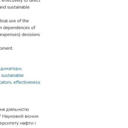
ffectively to direct
and sustainable
ical use of the
tion dependences of
 expenses) decisions
opment.
ндикатори
,
,
sustainable
icators
,
effectiveness
ня діяльністю
/ Науковий вісник
ерситету нафти і