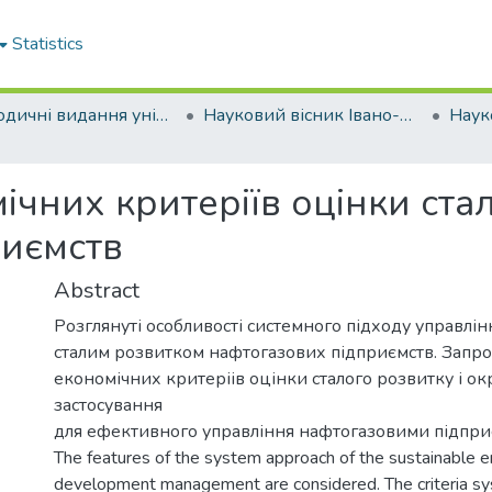
Statistics
Періодичні видання університету
Науковий вісник Івано-Франківського національного технічного університету нафти і газу. Серія: Економіка та управління в нафтовій і газовій промисловості
чних критеріїв оцінки ста
риємств
Abstract
Розглянуті особливості системного підходу управлін
сталим розвитком нафтогазових підприємств. Запр
економічних критеріів оцінки сталого розвитку і ок
застосування
для ефективного управління нафтогазовими підпр
The features of the system approach of the sustainable e
development management are considered. The criteria sy