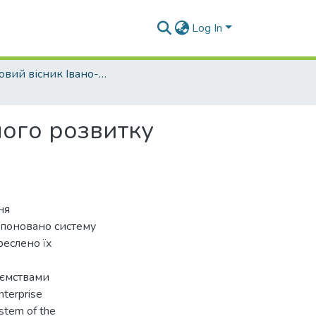
Log In
Науковий вісник Івано-Франківського національного технічного університету нафти і газу. Серія Економіка та управління в нафтовій і газовій промисловості - 2013 - № 1
лого розвитку
ня
опоновано систему
реслено їх
иємствами
nterprise
stem of the