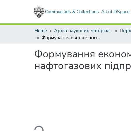
Communities & Collections
All of DSpace
Home
Архів наукових матеріалів
Формування економічних критеріїв оцінки сталого розвитку нафтогазових підприємств
Формування економі
нафтогазових підп
Loading...