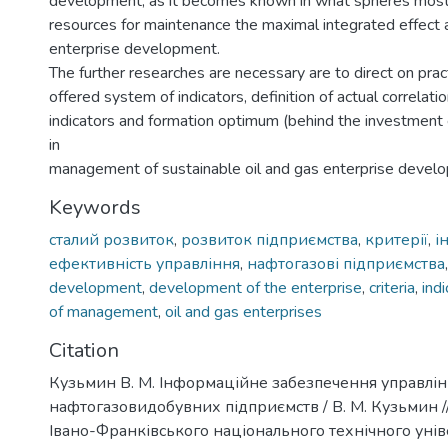
development, as it becomes known in what spheres most e
resources for maintenance the maximal integrated effect 
enterprise development.
The further researches are necessary are to direct on pract
offered system of indicators, definition of actual correla
indicators and formation optimum (behind the investment
in
management of sustainable oil and gas enterprise devel
Keywords
сталий розвиток
,
розвиток підприємства
,
критерії
,
і
ефективність управління
,
нафтогазові підприємства
development
,
development of the enterprise
,
criteria
,
ind
of management
,
oil and gas enterprises
Citation
Кузьмин В. М. Інформаційне забезпечення управлін
нафтогазовидобувних підприємств / В. М. Кузьмин /
Івано-Франківського національного технічного унів