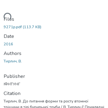
ading...
Files
9271p.pdf
(113.7 KB)
Date
2016
Authors
Тирлич, В.
Publisher
ІФНТУНГ
Citation
Тирлич, В. До питання форми та росту втомної
тріщини в тілі бурильної труби / В. Тирлич // Прикладні