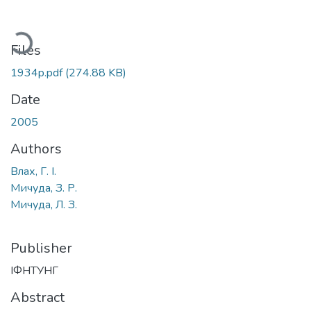
Loading...
Files
1934p.pdf
(274.88 KB)
Date
2005
Authors
Влах, Г. І.
Мичуда, З. Р.
Мичуда, Л. З.
Publisher
ІФНТУНГ
Abstract