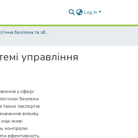
Log In
Екологічна безпека та збалансоване ресурсокористування - 2015. - №1 (11)
стемі управління
вління у сфері
логічної безпеки
 таких паспортів
изначення впливу
інші живі
нь контролю
ити ефективність