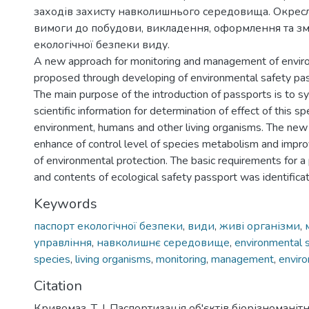
заходів захисту навколишнього середовища. Окрес
вимоги до побудови, викладення, оформлення та зм
екологічної безпеки виду.
A new approach for monitoring and management of envir
proposed through developing of environmental safety pas
The main purpose of the introduction of passports is to s
scientific information for determination of effect of this s
environment, humans and other living organisms. The new
enhance of control level of species metabolism and impro
of environmental protection. The basic requirements for a
and contents of ecological safety passport was identifica
Keywords
паспорт екологічної безпеки
,
види
,
живі організми
,
управління
,
навколишнє середовище
,
environmental 
species
,
living organisms
,
monitoring
,
management
,
envir
Citation
Кривомаз, Т. І. Паспортизація об'єктів біорізноманітн