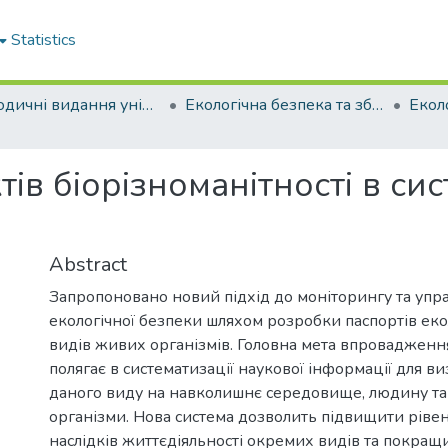
Statistics
Періодичні видання університету
Екологічна безпека та збалансоване ресурсокористування
тів біорізноманітності в си
и
Abstract
Запропоновано новий підхід до моніторингу та упра
екологічної безпеки шляхом розробки паспортів еко
видів живих організмів. Головна мета впровадження
полягає в систематизації наукової інформації для в
даного виду на навколишнє середовище, людину та 
організми. Нова система дозволить підвищити ріве
наслідків життєдіяльності окремих видів та покращ