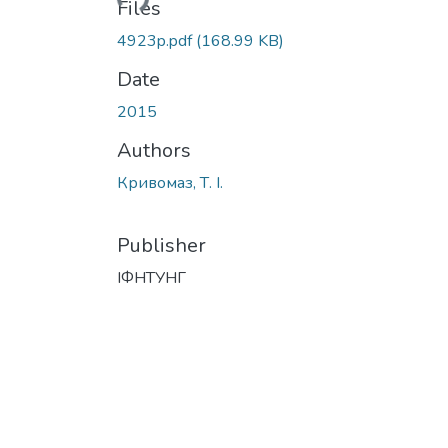
Files
4923p.pdf
(168.99 KB)
Date
2015
Authors
Кривомаз, Т. І.
Publisher
ІФНТУНГ