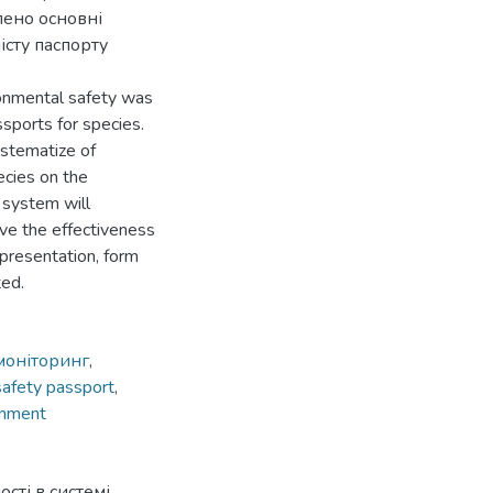
лено основні
істу паспорту
onmental safety was
sports for species.
ystematize of
pecies on the
 system will
ve the effectiveness
 presentation, form
ted.
моніторинг
,
safety passport
,
onment
ості в системі