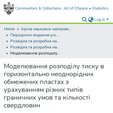
Communities & Collections
All of DSpace
Statistics
Log In
Home
Архів наукових матеріалів
Періодичні видання університету
Розвідка та розробка нафтових і газових родовищ
Розвідка та розробка нафтових і газових родовищ - 2013 - №1
Моделювання розподілу тиску в горизонтально неоднорідних обмежених пластах з урахуванням різних типів граничних умов та кількості свердловин
Моделювання розподілу тиску в
горизонтально неоднорідних
обмежених пластах з
урахуванням різних типів
граничних умов та кількості
свердловин