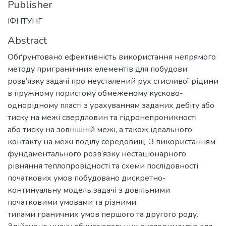
Publisher
ІФНТУНГ
Abstract
Обґрунтовано ефективність використання непрямого
методу приграничних елементів для побудови
розв’язку задачі про неусталений рух стисливої рідини
в пружному пористому обмеженому кусково-
однорідному пласті з урахуванням заданих дебіту або
тиску на межі свердловин та гідронепроникності
або тиску на зовнішній межі, а також ідеального
контакту на межі поділу середовищ. З використанням
фундаментального розв’язку нестаціонарного
рівняння теплопровідності та схеми послідовності
початкових умов побудовано дискретно-
континуальну модель задачі з довільними
початковими умовами та різними
типами граничних умов першого та другого роду.