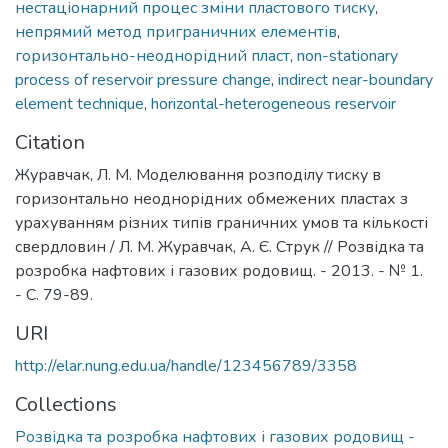
нестаціонарний процес зміни пластового тиску
,
непрямий метод приграничних елементів
,
горизонтально-неоднорідний пласт
,
non-stationary
process of reservoir pressure change
,
indirect near-boundary
element technique
,
horizontal-heterogeneous reservoir
Citation
Журавчак, Л. М. Моделювання розподілу тиску в
горизонтально неоднорідних обмежених пластах з
урахуванням різних типів граничних умов та кількості
свердловин / Л. М. Журавчак, А. Є. Струк // Розвідка та
розробка нафтових і газових родовищ. - 2013. - № 1.
- С. 79-89.
URI
http://elar.nung.edu.ua/handle/123456789/3358
Collections
Розвідка та розробка нафтових і газових родовищ -