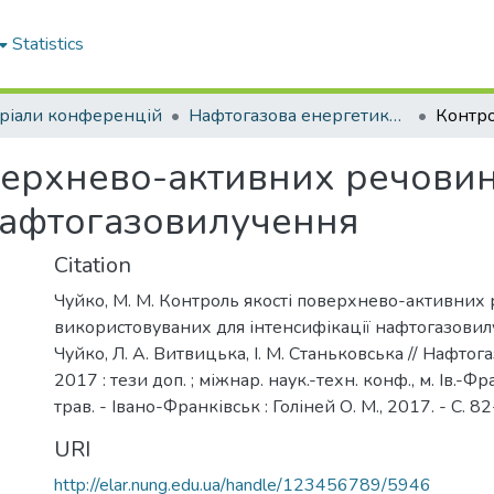
Statistics
ріали конференцій
Нафтогазова енергетика - 2017
верхнево-активних речови
 нафтогазовилучення
Citation
Чуйко, М. М. Контроль якості поверхнево-активних 
використовуваних для інтенсифікації нафтогазовилу
Чуйко, Л. А. Витвицька, І. М. Станьковська // Нафто
2017 : тези доп. ; міжнар. наук.-техн. конф., м. Ів.-Ф
трав. - Івано-Франківськ : Голіней О. М., 2017. - С. 82
URI
http://elar.nung.edu.ua/handle/123456789/5946