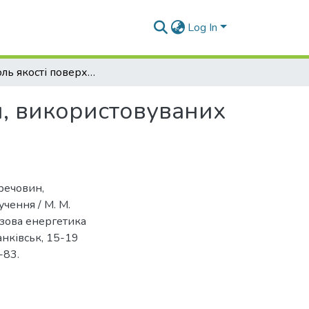
Log In
Контроль якості поверхнево-активних речовин, використовуваних для інтенсифікації нафтогазовилучення
н, використовуваних
речовин,
чення / М. М.
газова енергетика
ранківськ, 15-19
-83.