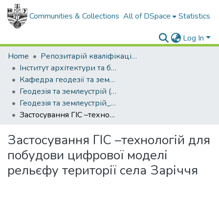
Communities & Collections
All of DSpace
Statistics
Log In
Home
Репозитарій кваліфікаційних робіт здобувачів вищої освіти
Інститут архітектури та будівництва "ІФНТУНГ-ДонНАБА"
Кафедра геодезії та землеустрою
Геодезія та землеустрій (рівень БАКАЛАВР)
Геодезія та землеустрій_2025
Застосування ГІС –технологій для побудови цифрової моделі рельєфу території села Заріччя
Застосування ГІС –технологій для
побудови цифрової моделі
рельєфу території села Заріччя