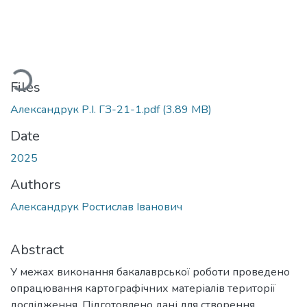
ading...
Files
Александрук Р.І. ГЗ-21-1.pdf
(3.89 MB)
Date
2025
Authors
Александрук Ростислав Іванович
Abstract
У межах виконання бакалаврської роботи проведено
опрацювання картографічних матеріалів території
дослідження. Підготовлено дані для створення