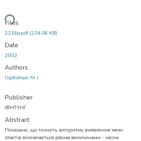
ding...
Files
2216p.pdf
(234.06 KB)
Date
2002
Authors
Горбійчук, М. І.
Publisher
ІФНТУНГ
Abstract
Показано, що точність алгоритму виявлення межі
пластів визначається двома величинами - часом