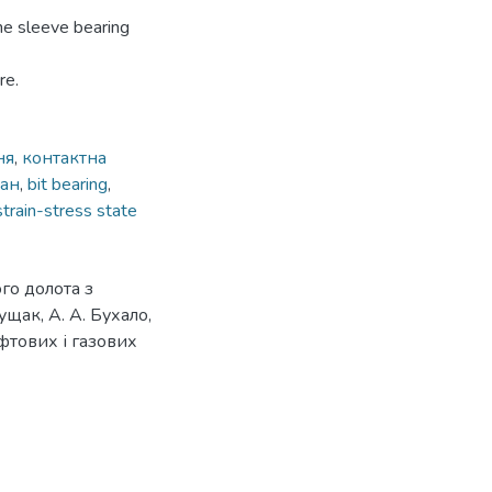
the sleeve bearing
re.
ня
,
контактна
ан
,
bit bearing
,
strain-stress state
го долота з
щак, А. А. Бухало,
афтових і газових