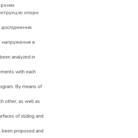
ерхнях
онструкцію опори
 дослідження.
і напруження в
s been analyzed in
lements with each
rogram. By means of
h other, as well as
rfaces of sliding and
has been proposed and