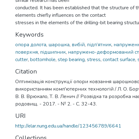
similar research has been
conducted. It has been established that the structure of 
elements chiefly influences on the contact
stresses in the elements of the drilling-bit bearing structu
Keywords
опора долота
,
шарошка
,
вибій
,
підп’ятник
,
напружен
поверхня
,
підшипник
,
напружено-деформований ст
cutter
,
bottomhole
,
step bearing
,
stress
,
contact surface
,
Citation
Оптимізація конструкції опори ковзання шарошково
використанням комп'ютерних технологій / Л. О. Бору
В. В. Врюкало, Т. В. Ленич // Розвідка та розробка н
родовищ. - 2017. - № 2. - С. 32-43.
URI
http://elar.nung.edu.ua/handle/123456789/6641
Collections