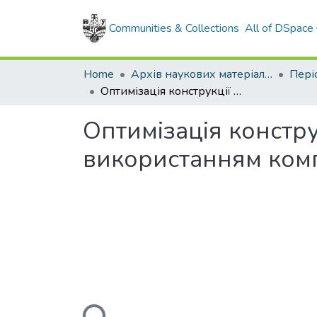
Communities & Collections
All of DSpace
Home
Архів наукових матеріалів
Оптимізація конструкції опори ковзання шарошкового долота з використанням комп'ютерних технологій
Оптимізація констр
використанням ком
Loading...