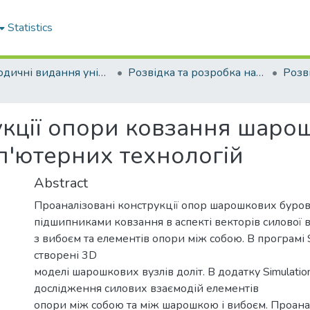
Statistics
Періодичні видання університету
Розвідка та розробка нафтових і газових родовищ
укції опори ковзання шаро
п'ютерних технологій
Abstract
Проаналізовані конструкції опор шарошкових буров
підшипниками ковзання в аспекті векторів силової 
з вибоєм та елементів опори між собою. В програмі 
створені 3D
моделі шарошкових вузлів доліт. В додатку Simulati
дослідження силових взаємодій елементів
опори між собою та між шарошкою і вибоєм. Проана