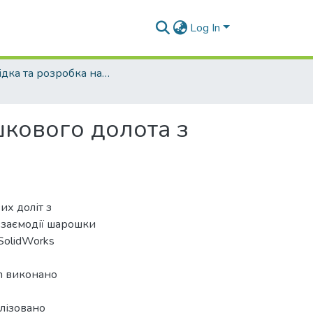
Log In
Розвідка та розробка нафтових і газових родовищ - 2017 - №2
шкового долота з
их доліт з
взаємодії шарошки
SolidWorks
on виконано
лізовано