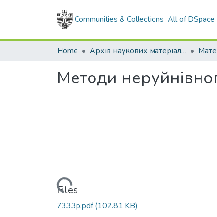
Communities & Collections
All of DSpace
Home
Архів наукових матеріалів
Мате
Методи неруйнівног
Loading...
Files
7333p.pdf
(102.81 KB)