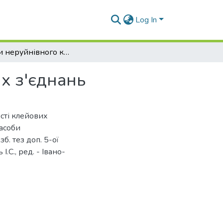
Log In
Методи неруйнівного контролю якості клейових з'єднань
х з'єднань
сті клейових
засоби
. тез доп. 5-ої
І.С., ред. - Івано-