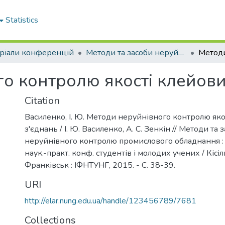
Statistics
ріали конференцій
Методи та засоби неруйнівного контролю промислового обладнання 2015
о контролю якості клейови
Citation
Василенко, І. Ю. Методи неруйнівного контролю яко
з'єднань / І. Ю. Василенко, А. С. Зенкін // Методи та 
неруйнівного контролю промислового обладнання : зб
наук.-практ. конф. студентів і молодих учених / Кісіль 
Франківськ : ІФНТУНГ, 2015. - С. 38-39.
URI
http://elar.nung.edu.ua/handle/123456789/7681
Collections