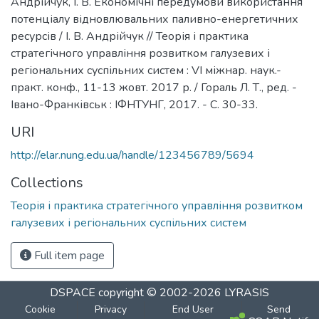
Андрійчук, І. В. Економічні передумови використання
потенціалу відновлювальних паливно-енергетичних
ресурсів / І. В. Андрійчук // Теорія і практика
стратегічного управління розвитком галузевих і
регіональних суспільних систем : VI міжнар. наук.-
практ. конф., 11-13 жовт. 2017 р. / Гораль Л. Т., ред. -
Івано-Франківськ : ІФНТУНГ, 2017. - С. 30-33.
URI
http://elar.nung.edu.ua/handle/123456789/5694
Collections
Теорія і практика стратегічного управління розвитком
галузевих і регіональних суспільних систем
Full item page
DSPACE
copyright © 2002-2026
LYRASIS
Cookie
Privacy
End User
Send