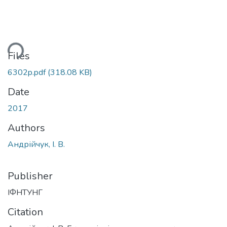
ding...
Files
6302p.pdf
(318.08 KB)
Date
2017
Authors
Андрійчук, І. В.
Publisher
ІФНТУНГ
Citation