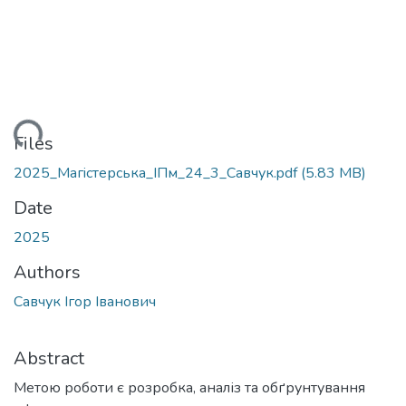
Loading...
Files
2025_Магiстерська_IПм_24_3_Савчук.pdf
(5.83 MB)
Date
2025
Authors
Савчук Ігор Іванович
Abstract
Метою роботи є розробка, аналіз та обґрунтування