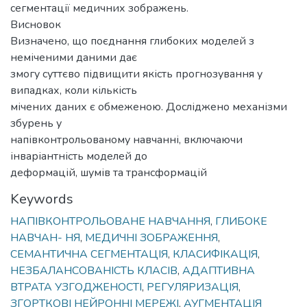
сегментації медичних зображень.
Висновок
Визначено, що поєднання глибоких моделей з
неміченими даними дає
змогу суттєво підвищити якість прогнозування у
випадках, коли кількість
мічених даних є обмеженою. Досліджено механізми
збурень у
напівконтрольованому навчанні, включаючи
інваріантність моделей до
деформацій, шумів та трансформацій
Keywords
НАПІВКОНТРОЛЬОВАНЕ НАВЧАННЯ
,
ГЛИБОКЕ
НАВЧАН- НЯ
,
МЕДИЧНІ ЗОБРАЖЕННЯ
,
СЕМАНТИЧНА СЕГМЕНТАЦІЯ
,
КЛАСИФІКАЦІЯ
,
НЕЗБАЛАНСОВАНІСТЬ КЛАСІВ
,
АДАПТИВНА
ВТРАТА УЗГОДЖЕНОСТІ
,
РЕГУЛЯРИЗАЦІЯ
,
ЗГОРТКОВІ НЕЙРОННІ МЕРЕЖІ
,
АУГМЕНТАЦІЯ