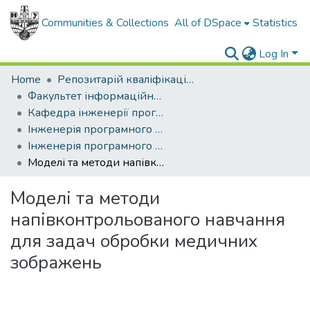
Communities & Collections
All of DSpace
Statistics
Log In
Home
Репозитарій кваліфікаційних робіт здобувачів вищої освіти
Факультет інформаційних технологій
Кафедра інженерії програмного забезпечення
Інженерія програмного забезпечення (рівень магістр)
Інженерія програмного забезпечення, магістр, 2025
Моделі та методи напівконтрольованого навчання для задач обробки медичних зображень
Моделі та методи
напівконтрольованого навчання
для задач обробки медичних
зображень