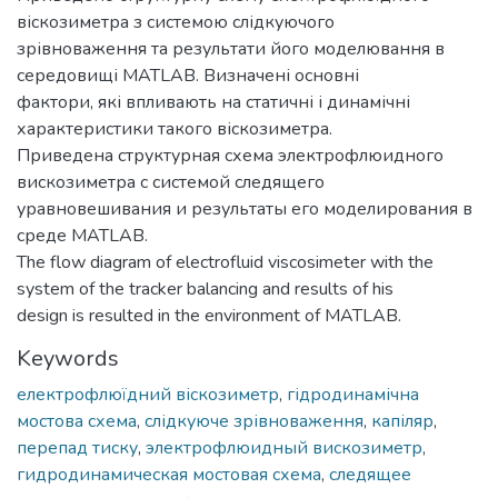
віскозиметра з системою слідкуючого
зрівноваження та результати його моделювання в
середовищі MATLAB. Визначені основні
фактори, які впливають на статичні і динамічні
характеристики такого віскозиметра.
Приведена структурная схема электрофлюидного
вискозиметра с системой следящего
уравновешивания и результаты его моделирования в
среде MATLAB.
The flow diagram of electrofluid viscosimeter with the
system of the tracker balancing and results of his
design is resulted in the environment of MATLAB.
Keywords
електрофлюїдний віскозиметр
,
гідродинамічна
мостова схема
,
слідкуюче зрівноваження
,
капіляр
,
перепад тиску
,
электрофлюидный вискозиметр
,
гидродинамическая мостовая схема
,
следящее