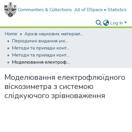
Communities & Collections
All of DSpace
Statistics
Log In
Home
Архів наукових матеріалів
Періодичні видання університету
Методи та прилади контролю якості
Методи та прилади контролю якості - 2009 - №23
Моделювання електрофлюїдного віскозиметра з системою слідкуючого зрівноваження
Моделювання електрофлюїдного
віскозиметра з системою
слідкуючого зрівноваження