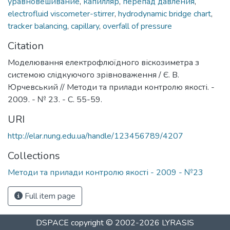
уравновешивание
,
капилляр
,
перепад давления
,
electrofluid viscometer-stirrer
,
hydrodynamic bridge chart
,
tracker balancing
,
capillary
,
overfall of pressure
Citation
Моделювання електрофлюїдного віскозиметра з
системою слідкуючого зрівноваження / Є. В.
Юрчевський // Методи та прилади контролю якості. -
2009. - № 23. - С. 55-59.
URI
http://elar.nung.edu.ua/handle/123456789/4207
Collections
Методи та прилади контролю якості - 2009 - №23
Full item page
DSPACE
copyright © 2002-2026
LYRASIS