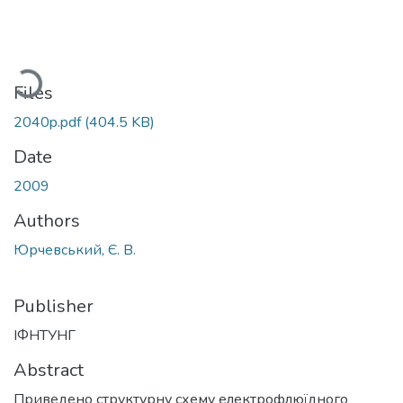
Loading...
Files
2040p.pdf
(404.5 KB)
Date
2009
Authors
Юрчевський, Є. В.
Publisher
ІФНТУНГ
Abstract
Приведено структурну схему електрофлюїдного