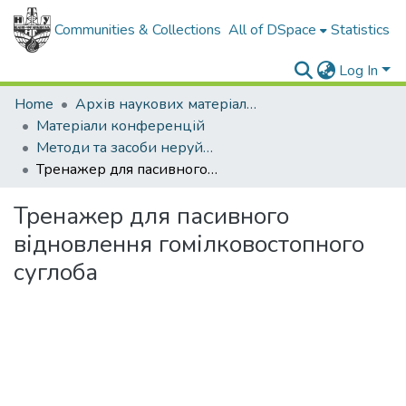
Communities & Collections
All of DSpace
Statistics
Log In
Home
Архів наукових матеріалів
Матеріали конференцій
Методи та засоби неруйнівного контролю промислового обладнання 2017
Тренажер для пасивного відновлення гомілковостопного суглоба
Тренажер для пасивного
відновлення гомілковостопного
суглоба