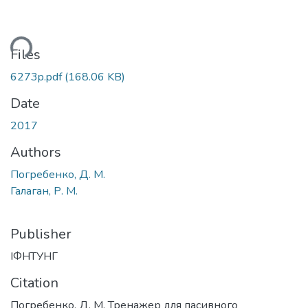
ding...
Files
6273p.pdf
(168.06 KB)
Date
2017
Authors
Погребенко, Д. М.
Галаган, Р. М.
Publisher
ІФНТУНГ
Citation
Погребенко, Д. М. Тренажер для пасивного