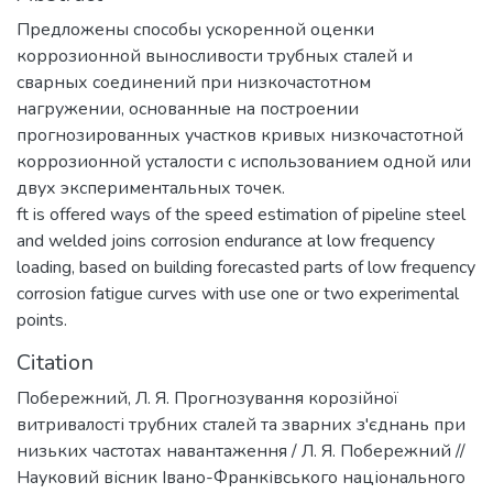
Предложены способы ускоренной оценки
коррозионной выносливости трубных сталей и
сварных соединений при низкочастотном
нагружении, основанные на построении
прогнозированных участков кривых низкочастотной
коррозионной усталости с использованием одной или
двух экспериментальных точек.
ft is offered ways of the speed estimation of pipeline steel
and welded joins corrosion endurance at low frequency
loading, based on building forecasted parts of low frequency
corrosion fatigue curves with use one or two experimental
points.
Citation
Побережний, Л. Я. Прогнозування корозійної
витривалості трубних сталей та зварних з'єднань при
низьких частотах навантаження / Л. Я. Побережний //
Науковий вісник Івано-Франківського національного