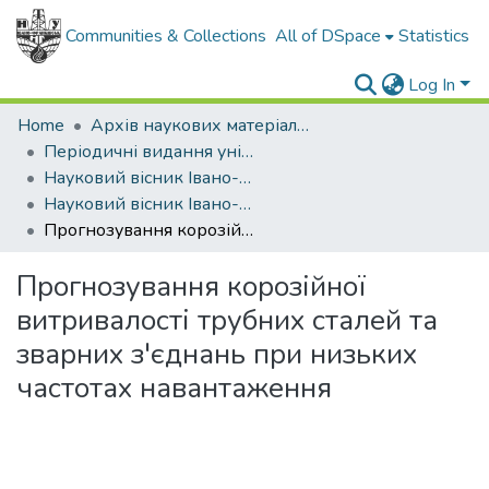
Communities & Collections
All of DSpace
Statistics
Log In
Home
Архів наукових матеріалів
Періодичні видання університету
Науковий вісник Івано-Франківського національного технічного університету нафти і газу
Науковий вісник Івано-Франківського національного технічного університету нафти і газу - 2003 - №2
Прогнозування корозійної витривалості трубних сталей та зварних з'єднань при низьких частотах навантаження
Прогнозування корозійної
витривалості трубних сталей та
зварних з'єднань при низьких
частотах навантаження