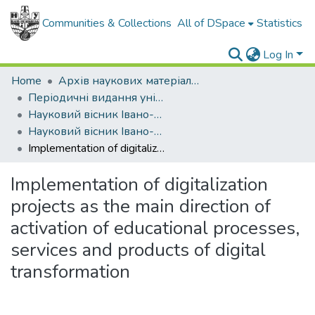
Communities & Collections
All of DSpace
Statistics
Log In
Home
Архів наукових матеріалів
Періодичні видання університету
Науковий вісник Івано-Франківського національного технічного університету нафти і газу. Серія: Економіка та управління в нафтовій і газовій промисловості
Науковий вісник Івано-Франківського національного технічного університету нафти і газу. Серія Економіка та управління в нафтовій і газовій промисловості - 2022 - № 1
Implementation of digitalization projects as the main direction of activation of educational processes, services and products of digital transformation
Implementation of digitalization
projects as the main direction of
activation of educational processes,
services and products of digital
transformation