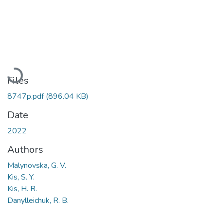
Loading...
Files
8747p.pdf
(896.04 KB)
Date
2022
Authors
Malynovska, G. V.
Kis, S. Y.
Kis, H. R.
Danylleichuk, R. B.