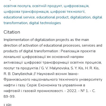
освітня послуга
,
освітній продукт
,
цифровізація
,
цифрова трансформація
,
цифрові технології
,
educational service
,
educational product
,
digitalization
,
digital
transformation
,
digital technologies
Citation
Implementation of digitalization projects as the main
direction of activation of educational processes, services and
products of digital transformation : Реалізація проєктів
локальної цифровізації як основний напрям
активізації цифрової трансформації освітніх процесів,
послуг та продуктів / G. V. Malynovska, S. Y. Kis, H. R. Kis,
R. B. Danylleichuk // Науковий вісник Івано-
Франківського національного технічного університету
нафти і газу. Серія: Економіка та управління в
нафтовій і газовій промисловості. - 2022. - № 1. - C.
89-99.
URI