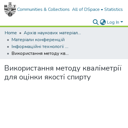
Communities & Collections
All of DSpace
Statistics
Log In
Home
Архів наукових матеріалів
Матеріали конференцій
Інформаційні технології в освіті, техніці та промисловості
Використання методу кваліметрії для оцінки якості спирту
Використання методу кваліметрії
для оцінки якості спирту