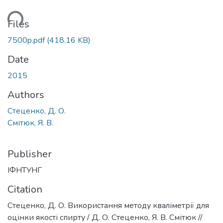
ading...
Files
7500p.pdf
(418.16 KB)
Date
2015
Authors
Стеценко, Д. О.
Смітюк, Я. В.
Publisher
ІФНТУНГ
Citation
Стеценко, Д. О. Використання методу кваліметрії для
оцінки якості спирту / Д. О. Стеценко, Я. В. Смітюк //